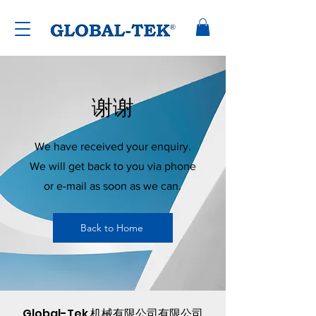
谢谢
We have received your enquiry.
We will get back to you via phone
or e-mail as soon as we can.
Back to Home
Global-Tek 机械有限公司有限公司